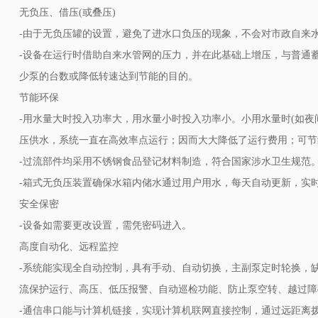
无负压、借压(或叠压)
-由于无负压罐的设置，避免了进水口负压的现象，不会对市政自来
-设备在运行时借助自来水管网的压力，并在此基础上增压，与普通
少泵的台数或降低转速达到节能的目的。
节能环保
-用水量大时投入功率大，用水量小时投入功率小。小用水量时(如夜
压供水，系统一直在高效率点运行；因而大大降低了运行费用；可节
-过流部件均采用不锈钢食品登记材料制造，符合国家涉水卫生规范
-箱式无负压装置确保水箱内储水通过用户用水，每天自动更新，实
安全保密
-设备如需要更改设置，需凭密码进入。
高度自动化、远程监控
-系统能实现全自动控制，具有手动、自动切换，主副泵定时轮换，
流保护运行、高压、低压报警、自动巡检功能、防止泵空转、越过障
-通信串口能与计算机链接，实现计算机联网直接控制，通过远距离